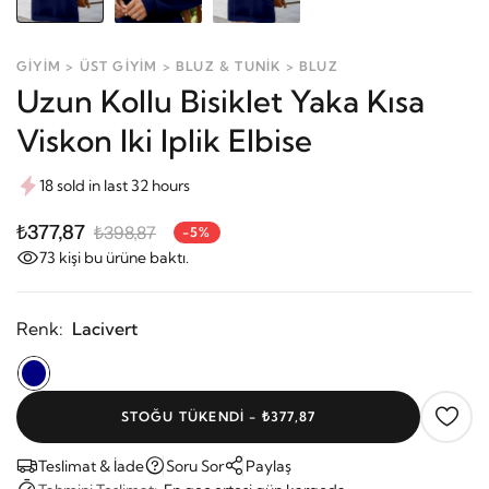
GİYİM > ÜST GİYİM > BLUZ & TUNİK > BLUZ
Uzun Kollu Bisiklet Yaka Kısa
Viskon Iki Iplik Elbise
18 sold in last 32 hours
₺377,87
₺398,87
-5%
73
kişi bu ürüne baktı.
Renk:
Lacivert
STOĞU TÜKENDI - ₺377,87
Teslimat & İade
Soru Sor
Paylaş