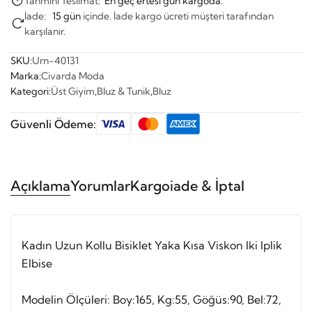
Tahmini Teslimat:
En geç ertesi gün kargoda.
İade:
15 gün
içinde. İade kargo ücreti müşteri tarafından
karşılanır.
SKU:
Urn-40131
Marka:
Civarda Moda
Kategori:
Üst Giyim
,
Bluz & Tunik
,
Bluz
Güvenli Ödeme:
Açıklama
Yorumlar
Kargo
iade & İptal
Kadın Uzun Kollu Bisiklet Yaka Kısa Viskon Iki Iplik
Elbise
Modelin Ölçüleri: Boy:165, Kg:55, Göğüs:90, Bel:72,