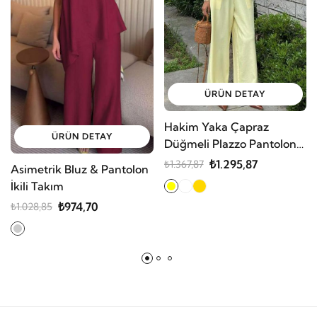
ÜRÜN DETAY
Hakim Yaka Çapraz
ÜRÜN DETAY
Düğmeli Plazzo Pantolon
Viscon Keten Takım
₺1.295,87
₺1.367,87
Asimetrik Bluz & Pantolon
İkili Takım
₺974,70
₺1.028,85