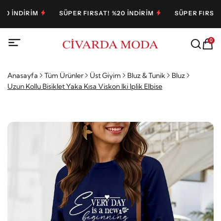
 İNDİRİM
SÜPER FIRSAT! %20 İNDİRİM
SÜPER FIRSAT! %
0
Anasayfa
Tüm Ürünler
Üst Giyim
Bluz & Tunik
Bluz
Uzun Kollu Bisiklet Yaka Kısa Viskon Iki Iplik Elbise