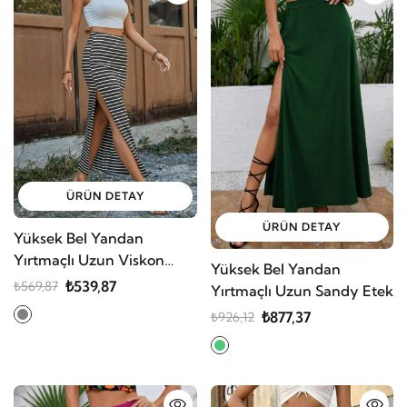
ÜRÜN DETAY
ÜRÜN DETAY
Yüksek Bel Yandan
Yırtmaçlı Uzun Viskon
Yüksek Bel Yandan
Etek
₺539,87
₺569,87
Yırtmaçlı Uzun Sandy Etek
₺877,37
₺926,12