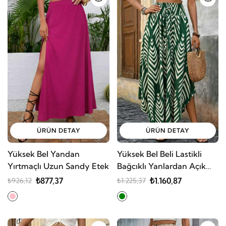
ÜRÜN DETAY
ÜRÜN DETAY
Yüksek Bel Yandan
Yüksek Bel Beli Lastikli
Yırtmaçlı Uzun Sandy Etek
Bağcıklı Yanlardan Açık
Uzun Süprem Etek
₺877,37
₺1.160,87
₺926,12
₺1.225,37