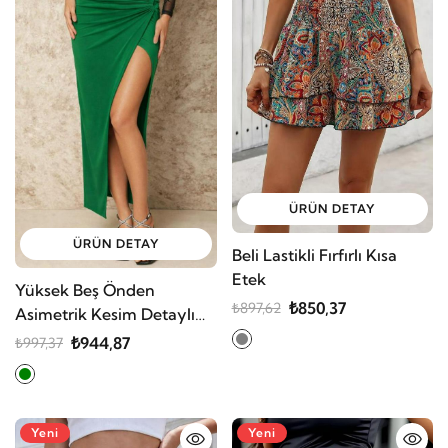
ÜRÜN DETAY
ÜRÜN DETAY
Beli Lastikli Fırfırlı Kısa
Etek
Yüksek Beş Önden
₺850,37
₺897,62
Asimetrik Kesim Detaylı
Uzun Sandy Etek
₺944,87
₺997,37
Yeni
Yeni