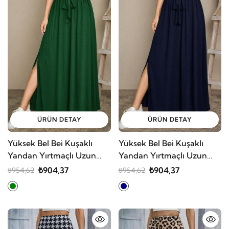
ÜRÜN DETAY
ÜRÜN DETAY
Yüksek Bel Bei Kuşaklı
Yüksek Bel Bei Kuşaklı
Yandan Yırtmaçlı Uzun
Yandan Yırtmaçlı Uzun
Sandy Etek
Sandy Etek
₺904,37
₺904,37
₺954,62
₺954,62