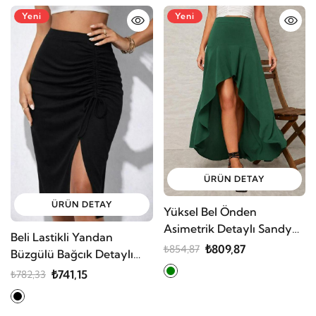
Yeni
Yeni
ÜRÜN DETAY
ÜRÜN DETAY
Yüksel Bel Önden
Asimetrik Detaylı Sandy
Beli Lastikli Yandan
Etek
₺809,87
₺854,87
Büzgülü Bağcık Detaylı
Midi Kaşkorse Etek
₺741,15
₺782,33