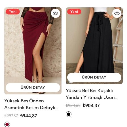
Yeni
Yeni
ÜRÜN DETAY
ÜRÜN DETAY
Yüksek Bel Bei Kuşaklı
Yandan Yırtmaçlı Uzun
Yüksek Beş Önden
Sandy Etek
₺904,37
₺954,62
Asimetrik Kesim Detaylı
Uzun Sandy Etek
₺944,87
₺997,37