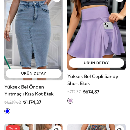
ÜRÜN DETAY
ÜRÜN DETAY
Yüksek Bel Cepli Sandy
Short Etek
Yüksek Bel Önden
₺674,87
₺712,37
Yırtmaçlı Kısa Kot Etek
₺1.174,37
₺1.239,62
Yeni