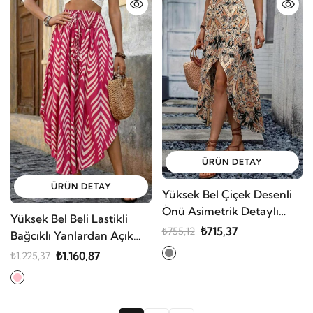
ÜRÜN DETAY
ÜRÜN DETAY
Yüksek Bel Çiçek Desenli
Önü Asimetrik Detaylı
Yüksek Bel Beli Lastikli
Uzun Süprem Etek
₺715,37
₺755,12
Bağcıklı Yanlardan Açık
Uzun Süprem Etek
₺1.160,87
₺1.225,37