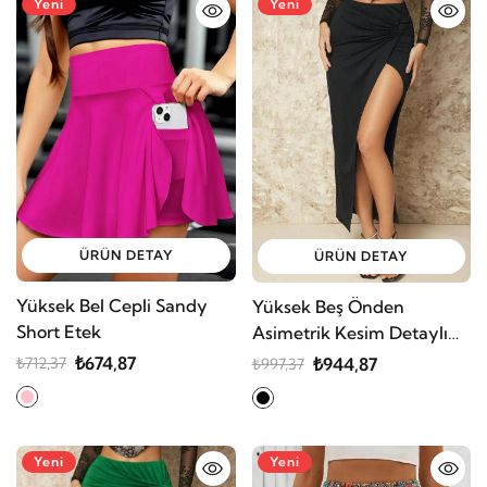
Yeni
Yeni
ÜRÜN DETAY
ÜRÜN DETAY
Yüksek Bel Cepli Sandy
Yüksek Beş Önden
Short Etek
Asimetrik Kesim Detaylı
Uzun Sandy Etek
₺674,87
₺944,87
₺712,37
₺997,37
Yeni
Yeni