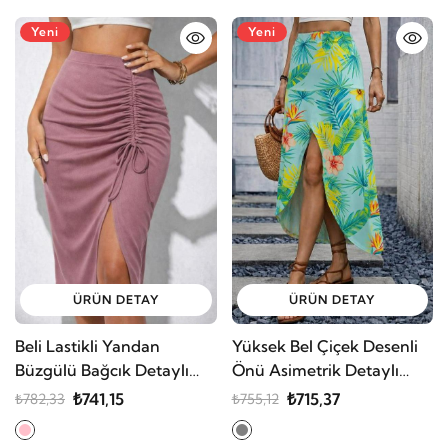
Yeni
Yeni
ÜRÜN DETAY
ÜRÜN DETAY
Beli Lastikli Yandan
Yüksek Bel Çiçek Desenli
Büzgülü Bağcık Detaylı
Önü Asimetrik Detaylı
Midi Kaşkorse Etek
Uzun Süprem Etek
₺741,15
₺715,37
₺782,33
₺755,12