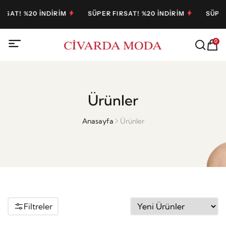
NDİRİM
SÜPER FIRSAT! %20 İNDİRİM
SÜPER FIRSAT! %2
0
Ürünler
Anasayfa
Ürünler
Filtreler