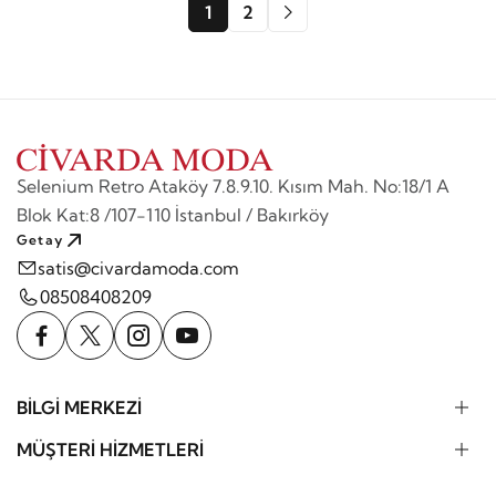
1
2
Selenium Retro Ataköy 7.8.9.10. Kısım Mah. No:18/1 A
Blok Kat:8 /107-110 İstanbul / Bakırköy
Getay
satis@civardamoda.com
08508408209
BİLGİ MERKEZİ
MÜŞTERİ HİZMETLERİ