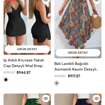
ÜRÜN DETAY
ÜRÜN DETAY
Ip Askılı Kruvaze Yakalı
Beli Lastikli Bağcıklı
Cep Detaylı Ithal Krep
Asimetrik Kesim Detaylı
Short Etek Tulum
₺944,87
₺997,37
Desenli Bürümcük Etek
₺917,87
₺968,87