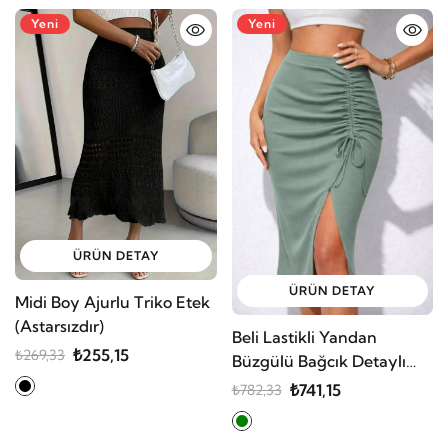
Yeni
Yeni
ÜRÜN DETAY
ÜRÜN DETAY
Midi Boy Ajurlu Triko Etek
(Astarsızdır)
Beli Lastikli Yandan
₺255,15
₺269,33
Büzgülü Bağcık Detaylı
Midi Kaşkorse Etek
₺741,15
₺782,33