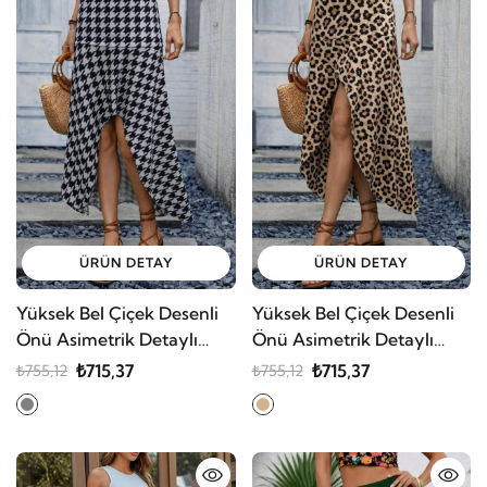
ÜRÜN DETAY
ÜRÜN DETAY
Yüksek Bel Çiçek Desenli
Yüksek Bel Çiçek Desenli
Önü Asimetrik Detaylı
Önü Asimetrik Detaylı
Uzun Süprem Etek
Uzun Süprem Etek
₺715,37
₺715,37
₺755,12
₺755,12