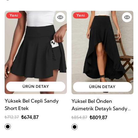
Yeni
Yeni
ÜRÜN DETAY
ÜRÜN DETAY
Yüksek Bel Cepli Sandy
Yüksel Bel Önden
Short Etek
Asimetrik Detaylı Sandy
Etek
₺674,87
₺809,87
₺712,37
₺854,87