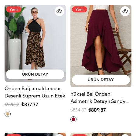
Yeni
Yeni
ÜRÜN DETAY
ÜRÜN DETAY
Önden Bağlamalı Leopar
Yüksel Bel Önden
Desenli Süprem Uzun Etek
Asimetrik Detaylı Sandy
₺877,37
₺926,12
Etek
₺809,87
₺854,87