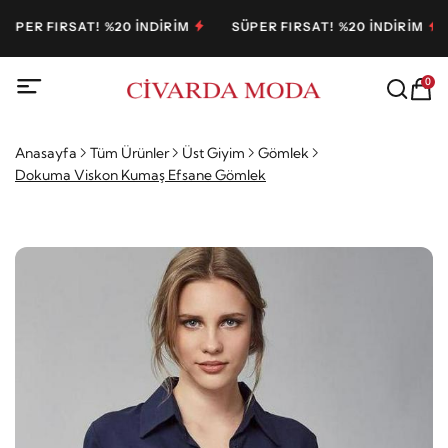
ER FIRSAT! %20 İNDİRİM
SÜPER FIRSAT! %20 İNDİRİM
0
Anasayfa
Tüm Ürünler
Üst Giyim
Gömlek
Dokuma Viskon Kumaş Efsane Gömlek