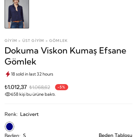
GİYİM > ÜST GİYİM > GÖMLEK
Dokuma Viskon Kumaş Efsane
Gömlek
18 sold in last 32 hours
₺1.012,37
₺1.068,62
-5%
658
kişi bu ürüne baktı.
Renk:
Lacivert
Beden Tablosu
Beden:
S