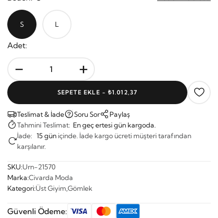
S
L
Adet:
-
+
SEPETE EKLE -
₺1.012,37
Teslimat & İade
Soru Sor
Paylaş
Tahmini Teslimat:
En geç ertesi gün kargoda.
İade:
15 gün
içinde. İade kargo ücreti müşteri tarafından
karşılanır.
SKU:
Urn-21570
Marka:
Civarda Moda
Kategori:
Üst Giyim
,
Gömlek
Güvenli Ödeme: