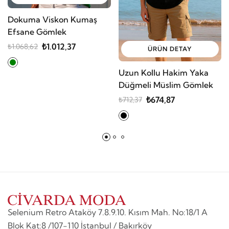
Dokuma Viskon Kumaş
Efsane Gömlek
₺1.012,37
₺1.068,62
ÜRÜN DETAY
Uzun Kollu Hakim Yaka
Düğmeli Müslim Gömlek
₺674,87
₺712,37
Selenium Retro Ataköy 7.8.9.10. Kısım Mah. No:18/1 A
Blok Kat:8 /107-110 İstanbul / Bakırköy