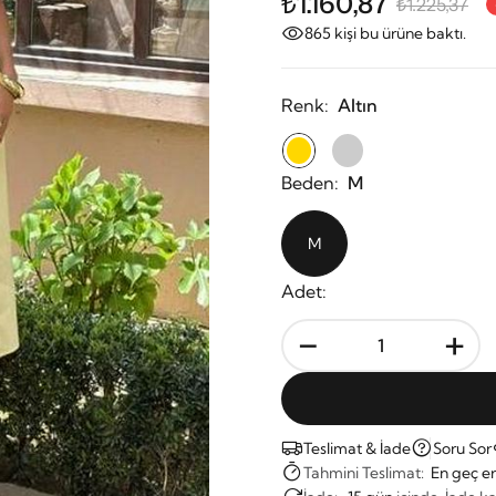
₺1.160,87
₺1.225,37
865
kişi bu ürüne baktı.
Renk:
Altın
Beden:
M
M
Adet:
-
+
Teslimat & İade
Soru Sor
Tahmini Teslimat:
En geç er