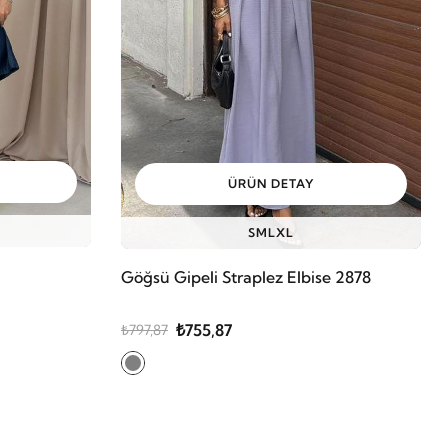
ÜRÜN DETAY
S
M
L
XL
Göğsü Gipeli Straplez Elbise 2878
₺755,87
₺797,87