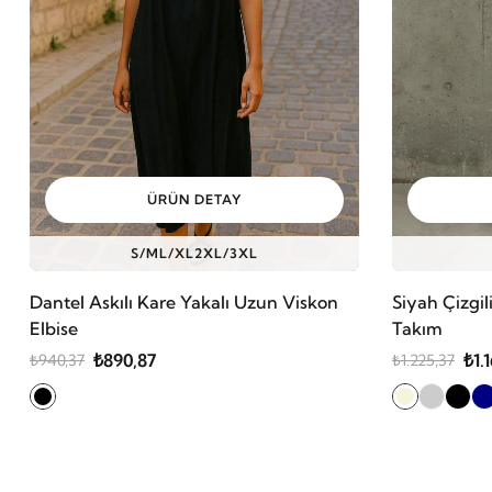
ÜRÜN DETAY
S/M
L/XL
2XL/3XL
Dantel Askılı Kare Yakalı Uzun Viskon
Siyah Çizgi
Elbise
Takım
₺890,87
₺1.
₺940,37
₺1.225,37