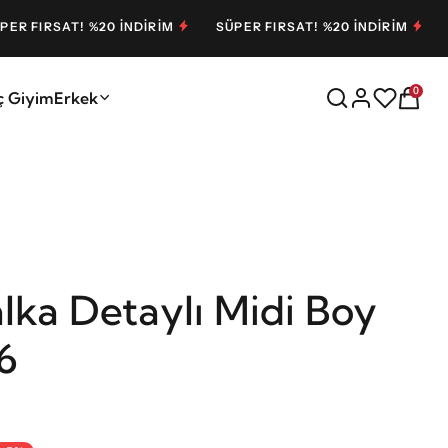
AT! %20 İNDİRİM
SÜPER FIRSAT! %20 İNDİRİM
SÜPER FI
0
ç Giyim
Erkek
lka Detaylı Midi Boy
6