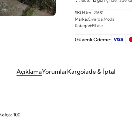
İade:
15 gün
içinde. İade ka
SKU:
Urn-21681
Marka:
Civarda Moda
Kategori:
Elbise
Güvenli Ödeme:
Açıklama
Yorumlar
Kargo
iade & İptal
Kalça: 100