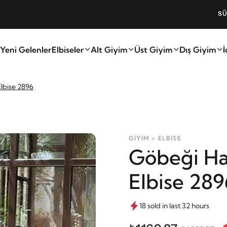
SÜPER FIRS
Yeni Gelenler
Elbiseler
Alt Giyim
Üst Giyim
Dış Giyim
İ
Elbise 2896
GİYİM > ELBİSE
Göbeği Ha
Elbise 289
18 sold in last 32 hours