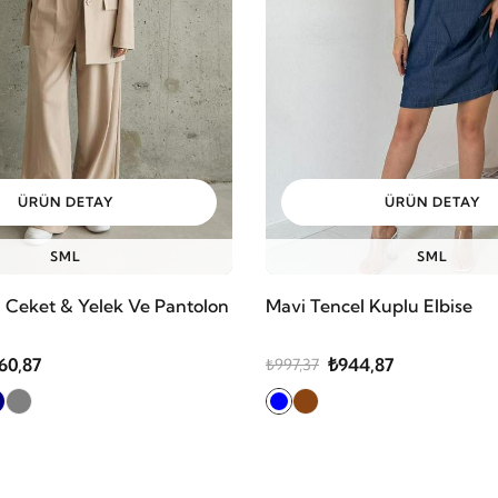
ÜRÜN DETAY
ÜRÜN DETAY
S
M
L
S
M
L
li Ceket & Yelek Ve Pantolon
Mavi Tencel Kuplu Elbise
160,87
₺944,87
₺997,37