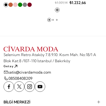
₺1.232,66
₺1.301,14
Selenium Retro Ataköy 7.8.9.10. Kısım Mah. No:18/1 A
Blok Kat:8 /107-110 İstanbul / Bakırköy
Getay
satis@civardamoda.com
08508408209
BİLGİ MERKEZİ