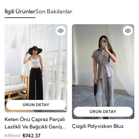
İlgili Ürünler
Son Bakılanlar
ÜRÜN DETAY
ÜRÜN DETAY
Keten Önü Çapraz Parçali
Çizgili Polyviskon Bluz
Lasti̇kli̇ Ve Bağcikli Geni̇ş
Paça Pantolon
₺742,37
₺783,62