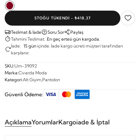
STOĞU TÜKENDI - ₺418,37
Teslimat & İade
Soru Sor
Paylaş
Tahmini Teslimat:
En geç ertesi gün kargoda.
İade:
15 gün
içinde. İade kargo ücreti müşteri tarafından
karşılanır.
SKU:
Urn-39092
Marka:
Civarda Moda
Kategori:
Alt Giyim
,
Pantolon
Güvenli Ödeme:
Açıklama
Yorumlar
Kargo
iade & İptal