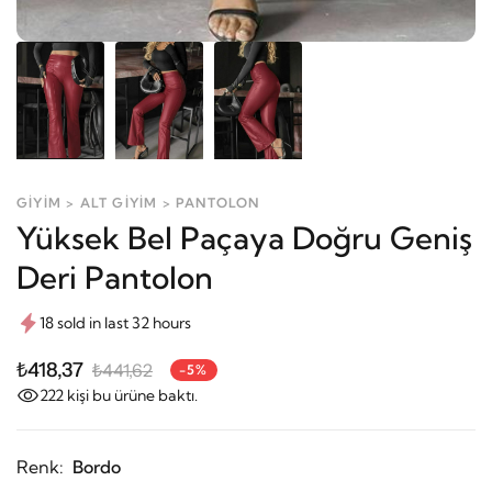
GİYİM > ALT GİYİM > PANTOLON
Yüksek Bel Paçaya Doğru Geniş
Deri Pantolon
18 sold in last 32 hours
₺418,37
₺441,62
-5%
222
kişi bu ürüne baktı.
Renk:
Bordo