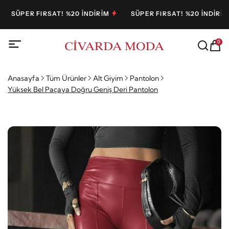
SÜPER FIRSAT! %20 İNDİRİM
SÜPER FIRSAT! %20 İNDİRİM
0
Anasayfa
Tüm Ürünler
Alt Giyim
Pantolon
Yüksek Bel Paçaya Doğru Geniş Deri Pantolon