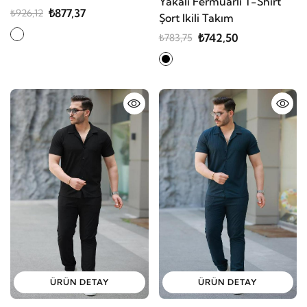
Yakalı Fermuarlı T-Shirt
₺877,37
₺926,12
Şort Ikili Takım
₺742,50
₺783,75
ÜRÜN DETAY
ÜRÜN DETAY