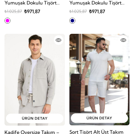
Yumuşak Dokulu Tişört
Yumuşak Dokulu Tişört
Cepli Şort Alt Üst Takım
Cepli Şort Alt Üst Takım
₺971,87
₺971,87
₺1.025,87
₺1.025,87
ÜRÜN DETAY
ÜRÜN DETAY
Şort Tişört Alt Üst Takım
Kadife Oversize Takım –