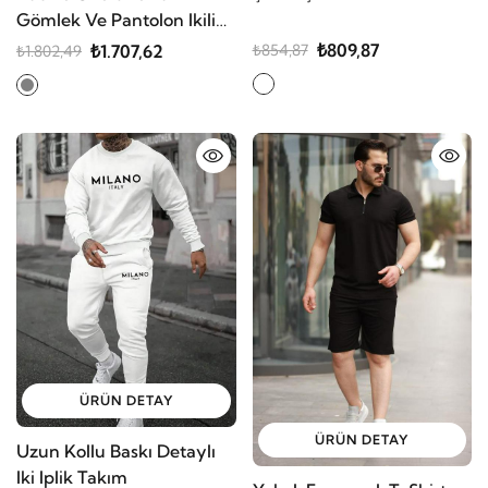
Gömlek Ve Pantolon Ikili
Set Füme Corduroy Şıklığı,
₺809,87
₺1.707,62
₺854,87
₺1.802,49
Rahat Ve Zarif Duruş
Yumuşak Dokulu Kadife
Kumaş, Düğmeli Gömlek
Üst Ve La
ÜRÜN DETAY
ÜRÜN DETAY
Uzun Kollu Baskı Detaylı
Iki Iplik Takım