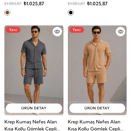
Şort Alt Üst Takım
Şort Alt Üst Takım
₺1.025,87
₺1.025,87
₺1.082,87
₺1.082,87
Yeni
Yeni
ÜRÜN DETAY
ÜRÜN DETAY
Krep Kumaş Nefes Alan
Krep Kumaş Nefes Alan
Kısa Kollu Gömlek Cepli
Kısa Kollu Gömlek Cepli