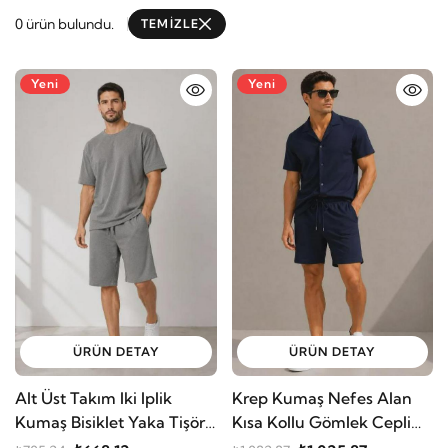
0 ürün bulundu.
TEMİZLE
Yeni
Yeni
ÜRÜN DETAY
ÜRÜN DETAY
Alt Üst Takım Iki Iplik
Krep Kumaş Nefes Alan
Kumaş Bisiklet Yaka Tişört
Kısa Kollu Gömlek Cepli
Cepli Diz Altı Şort
Şort Alt Üst Takım