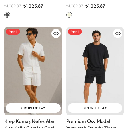
Şort Alt Üst Takım
Şort Alt Üst Takım
₺1.025,87
₺1.025,87
₺1.082,87
₺1.082,87
Yeni
Yeni
ÜRÜN DETAY
ÜRÜN DETAY
Krep Kumaş Nefes Alan
Premium Osy Modal