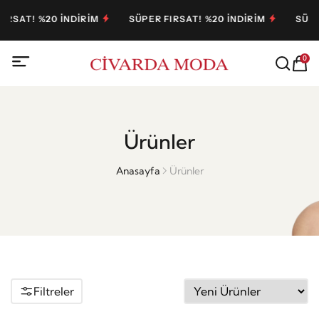
 %20 İNDİRİM
SÜPER FIRSAT! %20 İNDİRİM
SÜPER FIRS
0
Ürünler
Anasayfa
Ürünler
Filtreler