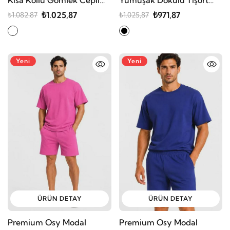
Kısa Kollu Gömlek Cepli
Yumuşak Dokulu Tişört
Şort Alt Üst Takım
Cepli Şort Alt Üst Takım
₺1.025,87
₺971,87
₺1.082,87
₺1.025,87
Yeni
Yeni
ÜRÜN DETAY
ÜRÜN DETAY
Premium Osy Modal
Premium Osy Modal