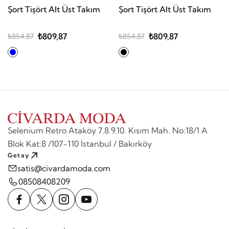
Şort Tişört Alt Üst Takım
Şort Tişört Alt Üst Takım
₺809,87
₺809,87
₺854,87
₺854,87
Selenium Retro Ataköy 7.8.9.10. Kısım Mah. No:18/1 A
Blok Kat:8 /107-110 İstanbul / Bakırköy
Getay
satis@civardamoda.com
08508408209