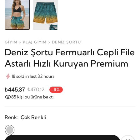
GİYİM > PLAJ GİYİM > DENİZ ŞORTU
Deniz Şortu Fermuarlı Cepli File
Astarlı Hızlı Kuruyan Premium
18 sold in last 32 hours
₺445,37
₺470,12
-5%
85
kişi bu ürüne baktı.
Renk:
Çok Renkli