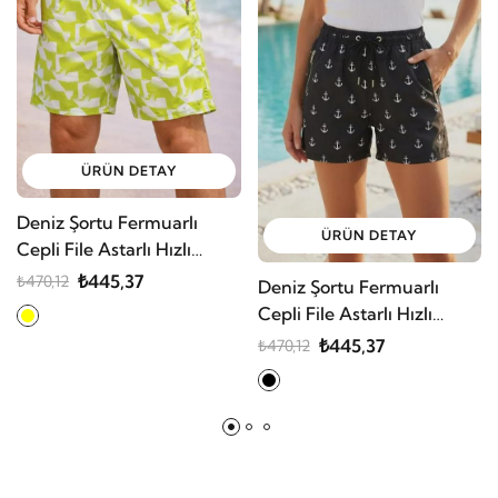
ÜRÜN DETAY
Deniz Şortu Fermuarlı
ÜRÜN DETAY
Cepli File Astarlı Hızlı
Kuruyan Premium
₺445,37
₺470,12
Deniz Şortu Fermuarlı
Cepli File Astarlı Hızlı
Kuruyan Premium
₺445,37
₺470,12