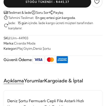
STOĞU TÜKENDI - ₺445,37
Teslimat & İade
Soru Sor
Paylaş
Tahmini Teslimat:
En geç ertesi gün kargoda.
İade:
15 gün
içinde. İade kargo ücreti müşteri tarafından
karşılanır.
SKU:
Urn-44903
Marka:
Civarda Moda
Kategori:
Plaj Giyim
,
Deniz Şortu
Güvenli Ödeme:
Açıklama
Yorumlar
Kargo
iade & İptal
Deniz Şortu Fermuarlı Cepli File Astarlı Hızlı