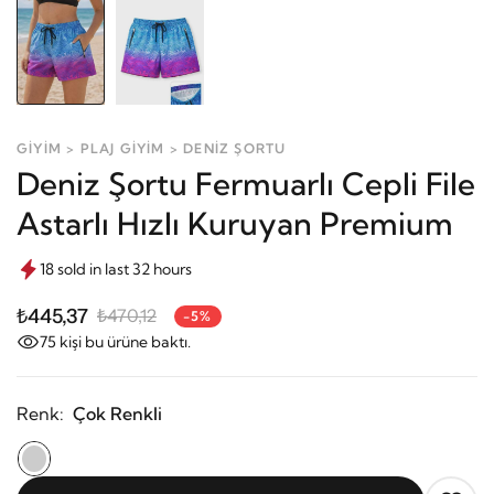
GİYİM > PLAJ GİYİM > DENİZ ŞORTU
Deniz Şortu Fermuarlı Cepli File
Astarlı Hızlı Kuruyan Premium
18 sold in last 32 hours
₺445,37
₺470,12
-5%
75
kişi bu ürüne baktı.
Renk:
Çok Renkli