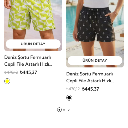
ÜRÜN DETAY
Deniz Şortu Fermuarlı
ÜRÜN DETAY
Cepli File Astarlı Hızlı
Kuruyan Premium
₺445,37
₺470,12
Deniz Şortu Fermuarlı
Cepli File Astarlı Hızlı
Kuruyan Premium
₺445,37
₺470,12