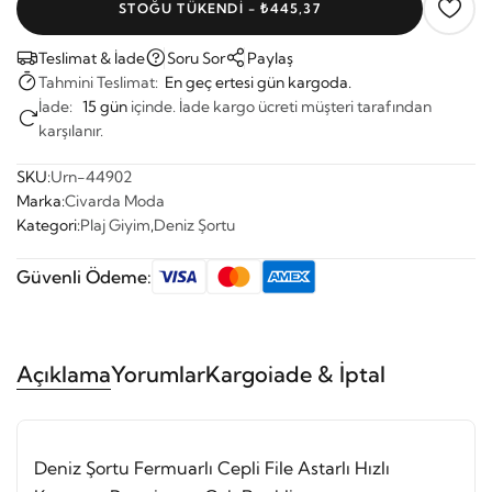
STOĞU TÜKENDI - ₺445,37
Teslimat & İade
Soru Sor
Paylaş
Tahmini Teslimat:
En geç ertesi gün kargoda.
İade:
15 gün
içinde. İade kargo ücreti müşteri tarafından
karşılanır.
SKU:
Urn-44902
Marka:
Civarda Moda
Kategori:
Plaj Giyim
,
Deniz Şortu
Güvenli Ödeme:
Açıklama
Yorumlar
Kargo
iade & İptal
Deniz Şortu Fermuarlı Cepli File Astarlı Hızlı