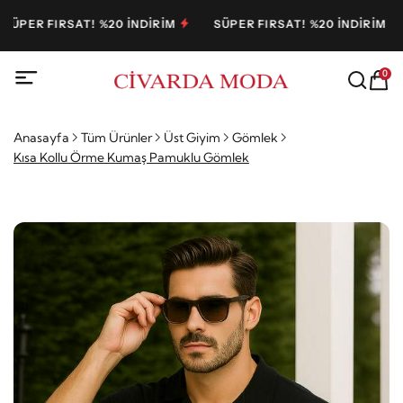
PER FIRSAT! %20 İNDİRİM
SÜPER FIRSAT! %20 İNDİRİM
0
Anasayfa
Tüm Ürünler
Üst Giyim
Gömlek
Kısa Kollu Örme Kumaş Pamuklu Gömlek