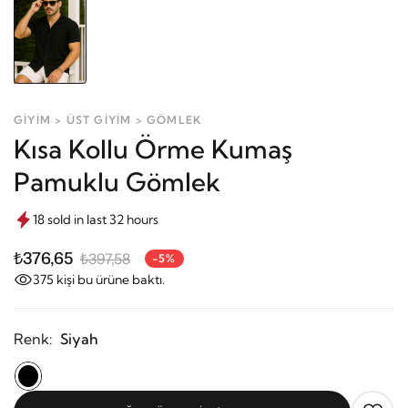
GİYİM > ÜST GİYİM > GÖMLEK
Kısa Kollu Örme Kumaş
Pamuklu Gömlek
18 sold in last 32 hours
₺376,65
₺397,58
-5%
375
kişi bu ürüne baktı.
Renk:
Siyah