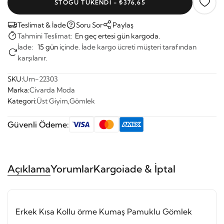
STOĞU TÜKENDI - ₺376,65
Teslimat & İade
Soru Sor
Paylaş
Tahmini Teslimat:
En geç ertesi gün kargoda.
İade:
15 gün
içinde. İade kargo ücreti müşteri tarafından
karşılanır.
SKU:
Urn-22303
Marka:
Civarda Moda
Kategori:
Üst Giyim
,
Gömlek
Güvenli Ödeme:
Açıklama
Yorumlar
Kargo
iade & İptal
Erkek Kısa Kollu örme Kumaş Pamuklu Gömlek