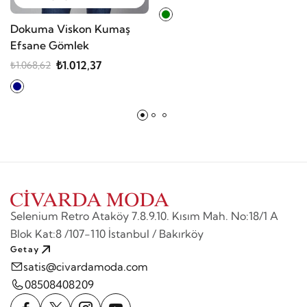
Dokuma Viskon Kumaş
Efsane Gömlek
₺1.012,37
₺1.068,62
Selenium Retro Ataköy 7.8.9.10. Kısım Mah. No:18/1 A
Blok Kat:8 /107-110 İstanbul / Bakırköy
Getay
satis@civardamoda.com
08508408209