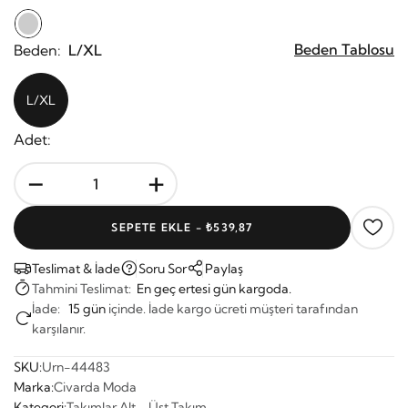
Beden Tablosu
Beden:
L/XL
L/XL
Adet:
-
+
SEPETE EKLE -
₺539,87
Teslimat & İade
Soru Sor
Paylaş
Tahmini Teslimat:
En geç ertesi gün kargoda.
İade:
15 gün
içinde. İade kargo ücreti müşteri tarafından
karşılanır.
SKU:
Urn-44483
Marka:
Civarda Moda
Kategori:
Takımlar
,
Alt - Üst Takım