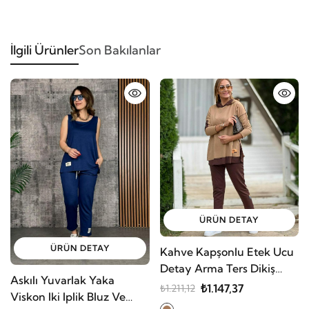
İlgili Ürünler
Son Bakılanlar
ÜRÜN DETAY
ÜRÜN DETAY
Kahve Kapşonlu Etek Ucu
Detay Arma Ters Dikiş
Askılı Yuvarlak Yaka
Gorunumlu Ikili Takım
₺1.147,37
₺1.211,12
Viskon Iki Iplik Bluz Ve