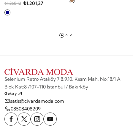
Eşofman Altı Ikili Takım
₺1.201,37
₺1.268,12
Selenium Retro Ataköy 7.8.9.10. Kısım Mah. No:18/1 A
Blok Kat:8 /107-110 İstanbul / Bakırköy
Getay
satis@civardamoda.com
08508408209