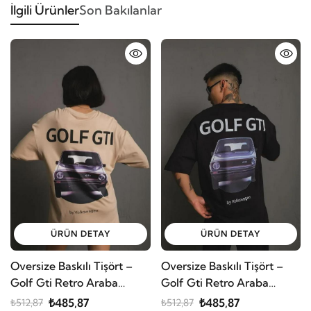
İlgili Ürünler
Son Bakılanlar
ÜRÜN DETAY
ÜRÜN DETAY
Oversize Baskılı Tişört –
Oversize Baskılı Tişört –
Golf Gti Retro Araba
Golf Gti Retro Araba
Desenli, Ön
Desenli, Ön
₺485,87
₺485,87
₺512,87
₺512,87