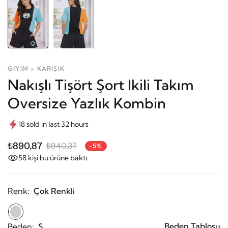
GİYİM > KARIŞIK
Nakışlı Tişört Şort Ikili Takım
Oversize Yazlık Kombin
18 sold in last 32 hours
₺890,87
₺940,37
-5%
58
kişi bu ürüne baktı.
Renk:
Çok Renkli
Beden Tablosu
Beden:
S