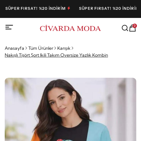
ÜPER FIRSAT! %20 İNDİRİM
SÜPER FIRSAT! %20 İNDİRİM
0
Anasayfa
Tüm Ürünler
Karışık
Nakışlı Tişört Şort Ikili Takım Oversize Yazlık Kombin