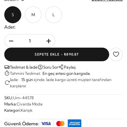
S
M
L
Adet:
-
+
SEPETE EKLE -
₺890,87
Teslimat & İade
Soru Sor
Paylaş
Tahmini Teslimat:
En geç ertesi gün kargoda.
İade:
15 gün
içinde. İade kargo ücreti müşteri tarafından
karşılanır.
SKU:
Urn-44578
Marka:
Civarda Moda
Kategori:
Karışık
Güvenli Ödeme: