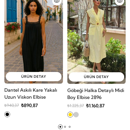
ÜRÜN DETAY
ÜRÜN DETAY
Dantel Askılı Kare Yakalı
Göbeği Halka Detaylı Midi
Uzun Viskon Elbise
Boy Elbise 2896
₺890,87
₺940,37
₺1.160,87
₺1.225,37