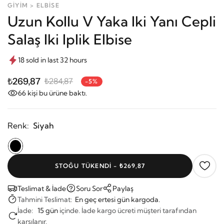
GİYİM > ELBİSE
Uzun Kollu V Yaka Iki Yanı Cepli
Salaş Iki Iplik Elbise
18 sold in last 32 hours
₺269,87
₺284,87
-5%
66
kişi bu ürüne baktı.
Renk:
Siyah
STOĞU TÜKENDI - ₺269,87
Teslimat & İade
Soru Sor
Paylaş
Tahmini Teslimat:
En geç ertesi gün kargoda.
İade:
15 gün
içinde. İade kargo ücreti müşteri tarafından
karşılanır.