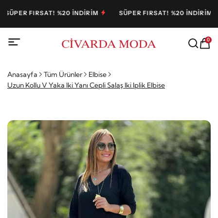
PER FIRSAT! %20 İNDİRİM
SÜPER FIRSAT! %20 İNDİRİM
0
Anasayfa
Tüm Ürünler
Elbise
Uzun Kollu V Yaka Iki Yanı Cepli Salaş Iki Iplik Elbise