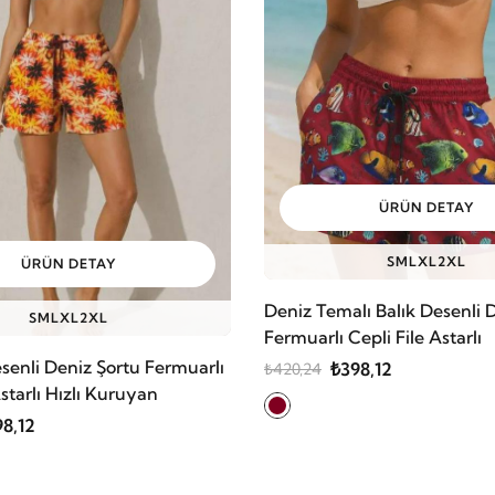
ÜRÜN DETAY
S
M
L
XL
2XL
ÜRÜN DETAY
Deniz Temalı Balık Desenli 
S
M
L
XL
2XL
Fermuarlı Cepli File Astarlı
senli Deniz Şortu Fermuarlı
₺398,12
₺420,24
Astarlı Hızlı Kuruyan
8,12