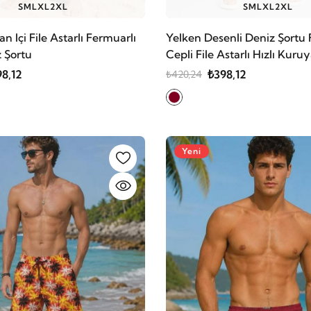
S
M
L
XL
2XL
S
M
L
XL
2XL
n Içi File Astarlı Fermuarlı
Yelken Desenli Deniz Şortu 
 Şortu
Cepli File Astarlı Hızlı Kuru
8,12
₺398,12
₺420,24
Yeni