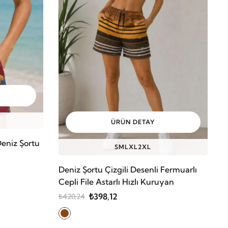
ÜRÜN DETAY
Deniz Şortu
S
M
L
XL
2XL
Deniz Şortu Çizgili Desenli Fermuarlı
Cepli File Astarlı Hızlı Kuruyan
₺398,12
₺420,24