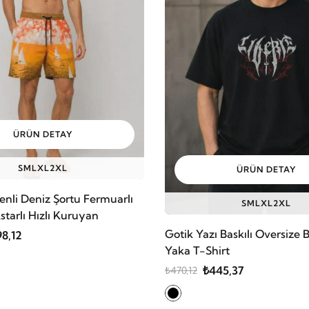
ÜRÜN DETAY
S
M
L
XL
2XL
ÜRÜN DETAY
enli Deniz Şortu Fermuarlı
S
M
L
XL
2XL
Astarlı Hızlı Kuruyan
Gotik Yazı Baskılı Oversize B
8,12
Yaka T-Shirt
₺445,37
₺470,12