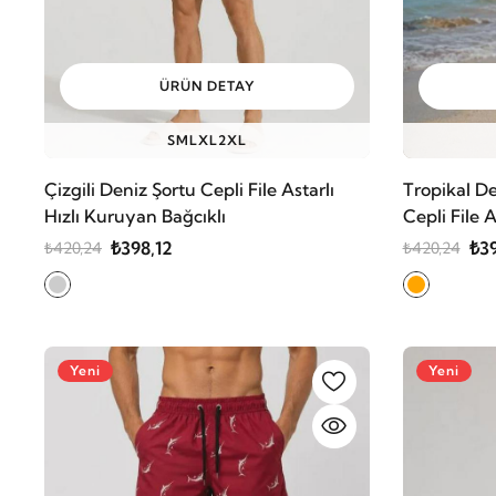
ÜRÜN DETAY
S
M
L
XL
2XL
Çizgili Deniz Şortu Cepli File Astarlı
Tropikal De
Hızlı Kuruyan Bağcıklı
Cepli File 
₺398,12
₺39
₺420,24
₺420,24
Yeni
Yeni