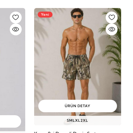
Yeni
ÜRÜN DETAY
S
M
L
XL
2XL