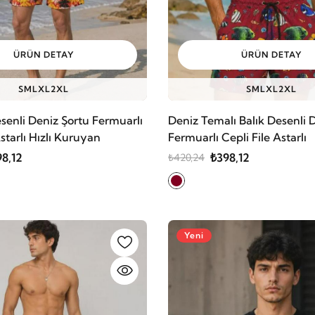
ÜRÜN DETAY
ÜRÜN DETAY
S
M
L
XL
2XL
S
M
L
XL
2XL
senli Deniz Şortu Fermuarlı
Deniz Temalı Balık Desenli 
Astarlı Hızlı Kuruyan
Fermuarlı Cepli File Astarlı
8,12
₺398,12
₺420,24
Yeni