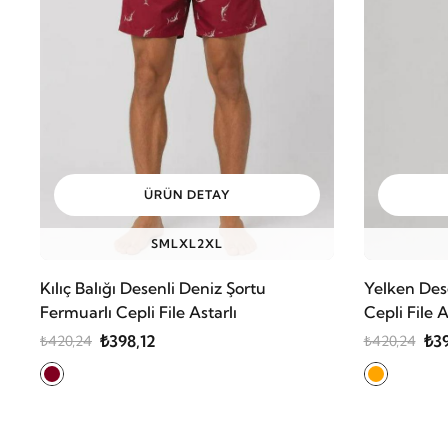
ÜRÜN DETAY
S
M
L
XL
2XL
Kılıç Balığı Desenli Deniz Şortu
Yelken Des
Fermuarlı Cepli File Astarlı
Cepli File 
₺398,12
₺39
₺420,24
₺420,24