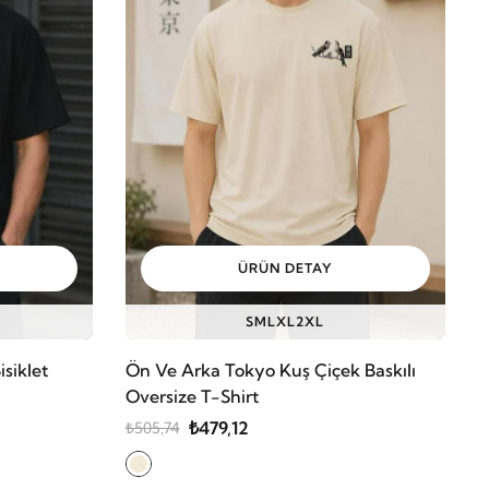
ÜRÜN DETAY
S
M
L
XL
2XL
isiklet
Ön Ve Arka Tokyo Kuş Çiçek Baskılı
Oversize T-Shirt
₺479,12
₺505,74