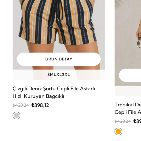
ÜRÜN DETAY
S
M
L
XL
2XL
Çizgili Deniz Şortu Cepli File Astarlı
Hızlı Kuruyan Bağcıklı
Tropikal De
₺398,12
₺420,24
Cepli File 
₺39
₺420,24