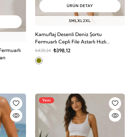
ÜRÜN DETAY
S
M
L
XL
2XL
Kamuflaj Desenli Deniz Şortu
Fermuarlı Cepli File Astarlı Hızlı
Kuruyan
Fermuarlı
₺398,12
₺420,24
yan
Yeni