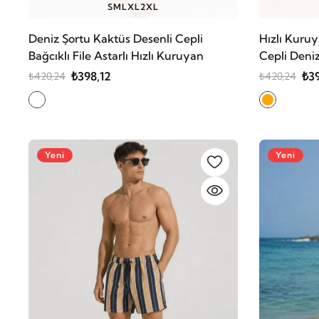
S
M
L
XL
2XL
Deniz Şortu Kaktüs Desenli Cepli
Hızlı Kuruya
Bağcıklı File Astarlı Hızlı Kuruyan
Cepli Deniz
₺398,12
₺39
₺420,24
₺420,24
Yeni
Yeni