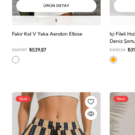
ÜRÜN DETAY
S
Fakir Kol V Yaka Aerobin Elbise
Içi Fileli H
Deniz Şort
₺539,87
₺39
₺569,87
₺420,24
Yeni
Yeni