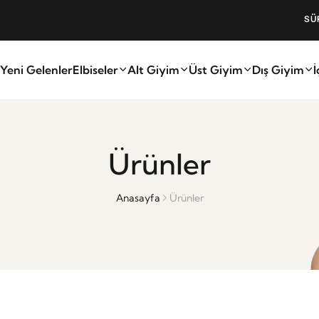
SÜPER FIRSAT! %20 İND
Yeni Gelenler
Elbiseler
Alt Giyim
Üst Giyim
Dış Giyim
İ
Ürünler
Anasayfa
Ürünler