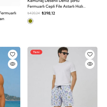
Kamuflaj Desenli Deniz Şortu
Fermuarlı Cepli File Astarlı Hızlı
Kuruyan
Fermuarlı
₺398,12
₺420,24
yan
Yeni