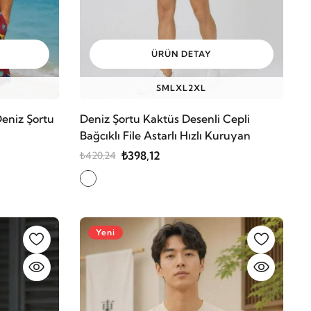
ÜRÜN DETAY
S
M
L
XL
2XL
Deniz Şortu
Deniz Şortu Kaktüs Desenli Cepli
Bağcıklı File Astarlı Hızlı Kuruyan
₺398,12
₺420,24
Yeni