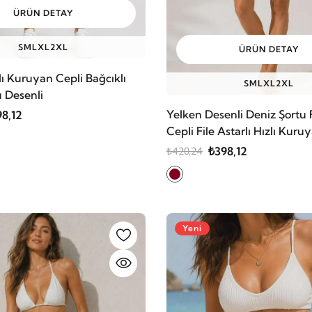
ÜRÜN DETAY
S
M
L
XL
2XL
ÜRÜN DETAY
ızlı Kuruyan Cepli Bağcıklı
S
M
L
XL
2XL
u Desenli
Yelken Desenli Deniz Şortu 
8,12
Cepli File Astarlı Hızlı Kuru
₺398,12
₺420,24
Yeni