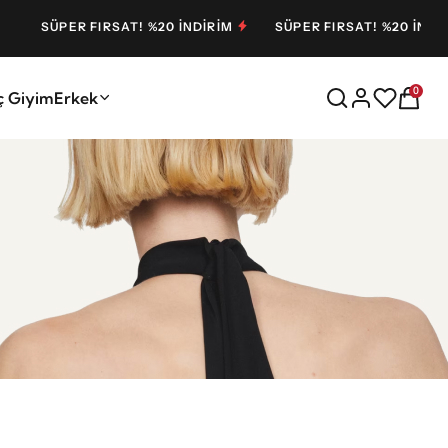
SÜPER FIRSAT! %20 İNDİRİM
SÜPER FIRSAT! %20 İNDİRİM
0
ç Giyim
Erkek