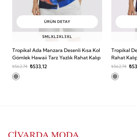
ÜRÜN DETAY
S
M
L
XL
2XL
3XL
Tropikal Ada Manzara Desenli Kısa Kol
Tropikal D
Gömlek Hawaii Tarz Yazlık Rahat Kalıp
Rahat Kalıp
₺533,12
₺53
₺562,74
₺562,74