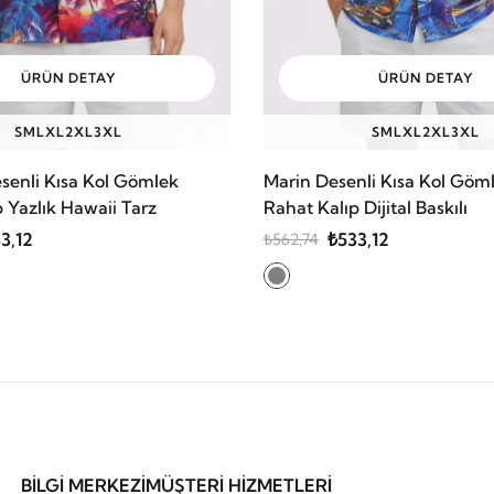
ÜRÜN DETAY
ÜRÜN DETAY
S
M
L
XL
2XL
3XL
S
M
L
XL
2XL
3XL
esenli Kısa Kol Gömlek
Marin Desenli Kısa Kol Göml
 Yazlık Hawaii Tarz
Rahat Kalıp Dijital Baskılı
3,12
₺533,12
₺562,74
BİLGİ MERKEZİ
MÜŞTERİ HİZMETLERİ