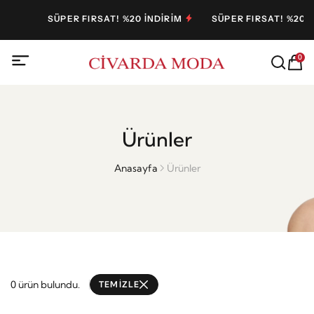
SÜPER FIRSAT! %20 İNDİRİM
SÜPER FIRSAT! %20 İ
0
Ürünler
Anasayfa
Ürünler
0 ürün bulundu.
TEMİZLE